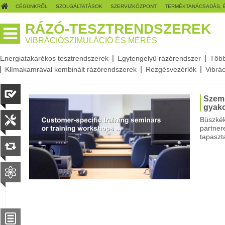
CÉGÜNKRŐL
SZOLGÁLTATÁSOK
SZERVIZKÖZPONT
TERMÉKTANÁCSADÁS, 
RÁZÓ-TESZTRENDSZEREK
VIBRÁCIÓSZIMULÁCIÓ ÉS MÉRÉS
Energiatakarékos tesztrendszerek
Egytengelyű rázórendszer
Több
Klímakamrával kombinált rázórendszerek
Rezgésvezérlők
Vibrá
Szemi
gyako
Büszkék
partner
tapaszt