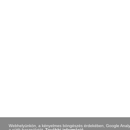
Webhelyünkön, a kényelmes böngészés érdekében, Google Analytic
a sütik használatát.
További információ