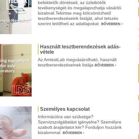
befektetők döntéseit, az üzletkötők
tevékenységét és megalapozhatja vásárlói
bizalmát.Tekintse meg kölcsönözhető
tesztberendezéseink listáját, ahol tetszés
szerint letöltheti az adatlapokat.
BŐVEBBEN
Használt tesztberendezések adás-
vétele
Az AmtestLab megvásárolható, használt
tesztberendezéseinek listája
BŐVEBBEN
Személyes kapcsolat
Információra van szüksége?
Szervizszolgáltatást igényelne? Személyre
szabott árajánlatot kér? Forduljon hozzánk
bizalommal.
BŐVEBBEN