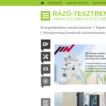
CÉGÜNKRŐL
SZOLGÁLTATÁSOK
SZERVIZK
RÁZÓ-TESZTRE
VIBRÁCIÓSZIMULÁCIÓ ÉS M
Energiatakarékos tesztrendszerek
Egyten
Klímakamrával kombinált rázórendszerek