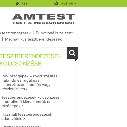
RSS
MAGYAR
s tesztrendszerek
Funkcionális zajszint
Mechanikus tesztberendezések
TESZTBERENDEZÉSEK
KÖLCSÖNZÉSE
IMV rázógépek – rövid szállítási
határidő és rugalmas
finanszírozás – bérlés vagy
részletfizetés
Tesztberendezések kölcsönzése
– bérelhető klímakamrák és
rázógépek
Használt tesztberendezések
adás-vétele