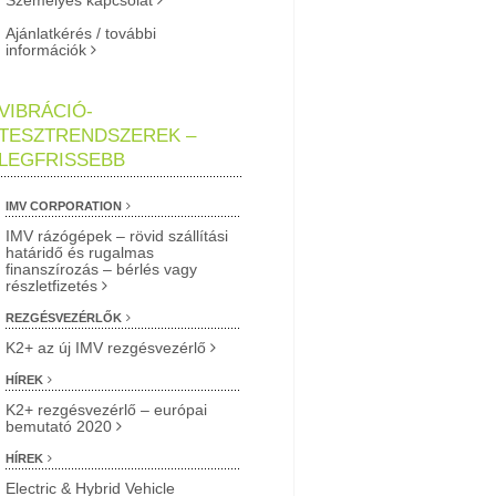
Személyes kapcsolat
Ajánlatkérés / további
információk
VIBRÁCIÓ-
TESZTRENDSZEREK –
LEGFRISSEBB
IMV CORPORATION
IMV rázógépek – rövid szállítási
határidő és rugalmas
finanszírozás – bérlés vagy
részletfizetés
REZGÉSVEZÉRLŐK
K2+ az új IMV rezgésvezérlő
HÍREK
K2+ rezgésvezérlő – európai
bemutató 2020
HÍREK
Electric & Hybrid Vehicle