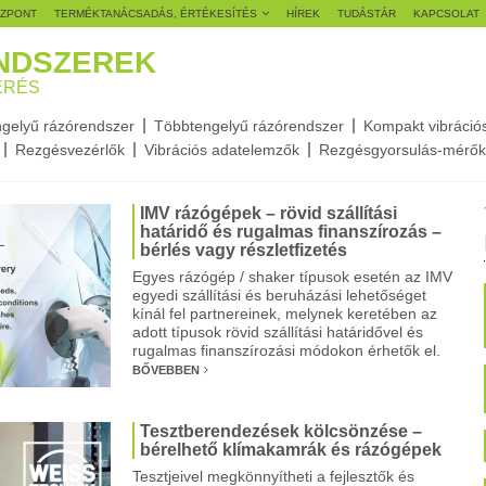
ÖZPONT
TERMÉKTANÁCSADÁS, ÉRTÉKESÍTÉS
HÍREK
TUDÁSTÁR
KAPCSOLAT
NDSZEREK
ÉRÉS
gelyű rázórendszer
Többtengelyű rázórendszer
Kompakt vibráció
Rezgésvezérlők
Vibrációs adatelemzők
Rezgésgyorsulás-mérők
IMV rázógépek – rövid szállítási
határidő és rugalmas finanszírozás –
bérlés vagy részletfizetés
Egyes rázógép / shaker típusok esetén az IMV
egyedi szállítási és beruházási lehetőséget
kínál fel partnereinek, melynek keretében az
adott típusok rövid szállítási határidővel és
rugalmas finanszírozási módokon érhetők el.
BŐVEBBEN
Tesztberendezések kölcsönzése –
bérelhető klímakamrák és rázógépek
Tesztjeivel megkönnyítheti a fejlesztők és