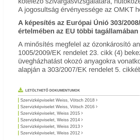
kötelező szivárgásvizsgálatára, hűtőköz
A jogosultság érvényessége az OMKT hon
A képesítés az Európai Únió 303/2008
értelmében az EU többi tagállamában 
A minősítés megfelel az ózonkárosító a
1005/2009/EK rendelet 23. cikk (4) beke
üvegházhatást okozó anyagokra vonatk
alapján a 303/2007/EK rendelet 5. cikkébe
LETÖLTHETŐ DOKUMENTUMOK
Szervizképviselet Weiss, Vötsch 2018
Szervizképviselet Weiss, Vötsch 2016
Szervizképviselet, Weiss 2015
Szervizképviselet, Weiss 2014
Szervizképviselet, Weiss 2013
Szervizképviselet, Weiss 2012