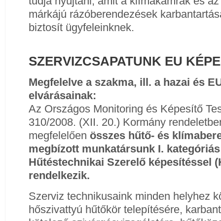
tudja nyújtani, amit a klímakamrák és az
márkájú rázóberendezések karbantartásá
biztosít ügyfeleinknek.
SZERVIZCSAPATUNK EU KÉPE
Megfelelve a szakma, ill. a hazai és E
elvárásainak:
Az Országos Monitoring és Képesítő Test
310/2008. (XII. 20.) Kormány rendeletbe
megfelelően
összes hűtő- és klímaber
megbízott munkatársunk I. kategóriás 
Hűtéstechnikai Szerelő képesítéssel 
rendelkezik.
Szerviz technikusaink minden helyhez köt
hőszivattyú hűtőkör telepítésére, karbant