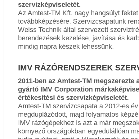
szervizképviseletét.
Az Amtest-TM Kft. nagy hangsúlyt fekte
továbbképzésére. Szervizcsapatunk ren
Weiss Technik által szervezett szerviztr
berendezések kezelése, javítása és karb
mindig napra készek lehessünk.
IMV RÁZÓRENDSZEREK SZERV
2011-ben az Amtest-TM megszerezte a
gyártó IMV Corporation márkaképvisel
értékesítési és szervizképviseletét.
Amtest-TM szervizcsapata a 2012-es év
megduplázódott, majd folyamatos képzés
IMV rázógépekhez is azt a már megszok
környező országokban egyedülállóan mag