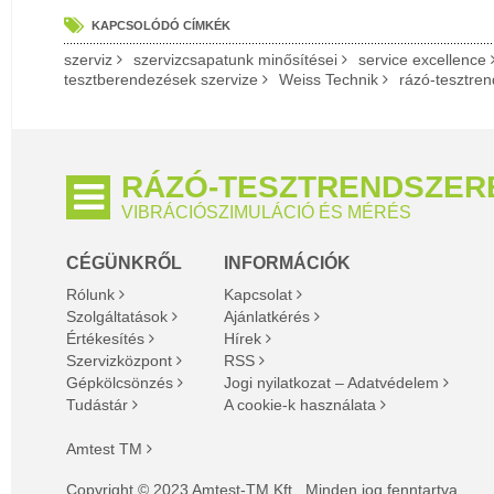
KAPCSOLÓDÓ CÍMKÉK
szerviz
szervizcsapatunk minősítései
service excellence
tesztberendezések szervize
Weiss Technik
rázó-tesztren
RÁZÓ-TESZTRENDSZER
VIBRÁCIÓSZIMULÁCIÓ ÉS MÉRÉS
CÉGÜNKRŐL
INFORMÁCIÓK
Rólunk
Kapcsolat
Szolgáltatások
Ajánlatkérés
Értékesítés
Hírek
Szervizközpont
RSS
Gépkölcsönzés
Jogi nyilatkozat – Adatvédelem
Tudástár
A cookie-k használata
Amtest TM
Copyright © 2023 Amtest-TM Kft., Minden jog fenntartva.