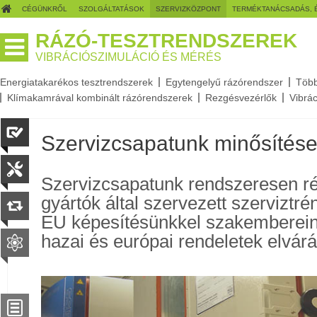
CÉGÜNKRŐL
SZOLGÁLTATÁSOK
SZERVIZKÖZPONT
TERMÉKTANÁCSADÁS, 
RÁZÓ-TESZTRENDSZEREK
VIBRÁCIÓSZIMULÁCIÓ ÉS MÉRÉS
Energiatakarékos tesztrendszerek
Egytengelyű rázórendszer
Több
Klímakamrával kombinált rázórendszerek
Rezgésvezérlők
Vibrá
Szervizcsapatunk minősítése
Szervizcsapatunk rendszeresen rés
gyártók által szervezett szerviztr
EU képesítésünkkel szakemberein
hazai és európai rendeletek elvár