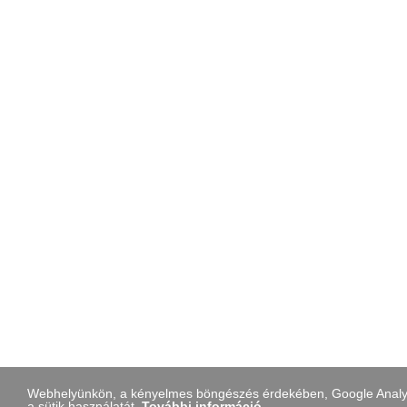
Webhelyünkön, a kényelmes böngészés érdekében, Google Analytic
a sütik használatát.
További információ