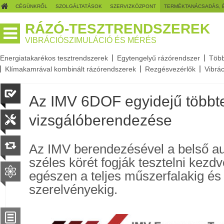
CÉGÜNKRŐL
SZOLGÁLTATÁSOK
SZERVIZKÖZPONT
TERMÉKTANÁCSADÁS, 
RÁZÓ-TESZTRENDSZEREK
VIBRÁCIÓSZIMULÁCIÓ ÉS MÉRÉS
Energiatakarékos tesztrendszerek
Egytengelyű rázórendszer
Több
Klímakamrával kombinált rázórendszerek
Rezgésvezérlők
Vibrá
Az IMV 6DOF egyidejű többt
vizsgálóberendezése
Az IMV berendezésével a belső a
széles körét fogják tesztelni kezdv
egészen a teljes műszerfalakig és
szerelvényekig.