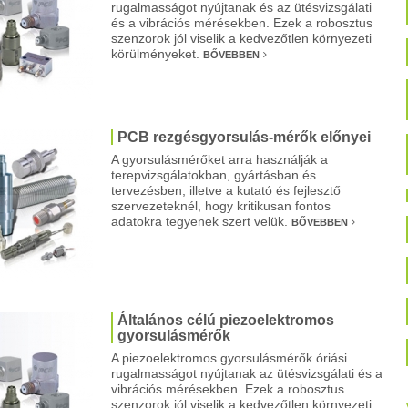
rugalmasságot nyújtanak és az ütésvizsgálati
és a vibrációs mérésekben. Ezek a robosztus
szenzorok jól viselik a kedvezőtlen környezeti
körülményeket.
BŐVEBBEN
PCB rezgésgyorsulás-mérők előnyei
A gyorsulásmérőket arra használják a
terepvizsgálatokban, gyártásban és
tervezésben, illetve a kutató és fejlesztő
szervezeteknél, hogy kritikusan fontos
adatokra tegyenek szert velük.
BŐVEBBEN
Általános célú piezoelektromos
gyorsulásmérők
A piezoelektromos gyorsulásmérők óriási
rugalmasságot nyújtanak az ütésvizsgálati és a
vibrációs mérésekben. Ezek a robosztus
szenzorok jól viselik a kedvezőtlen környezeti