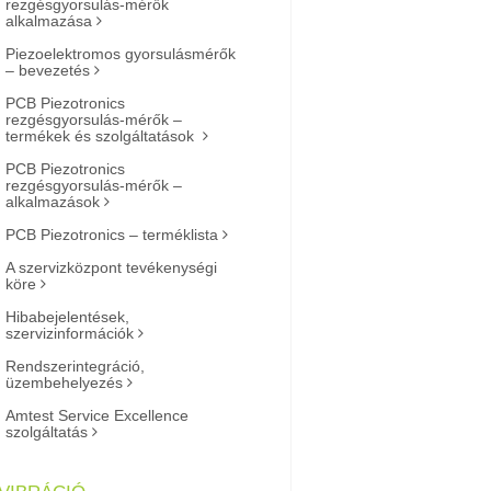
rezgésgyorsulás-mérők
alkalmazása
Piezoelektromos gyorsulásmérők
– bevezetés
PCB Piezotronics
rezgésgyorsulás-mérők –
termékek és szolgáltatások
PCB Piezotronics
rezgésgyorsulás-mérők –
alkalmazások
PCB Piezotronics – terméklista
A szervizközpont tevékenységi
köre
Hibabejelentések,
szervizinformációk
Rendszerintegráció,
üzembehelyezés
Amtest Service Excellence
szolgáltatás