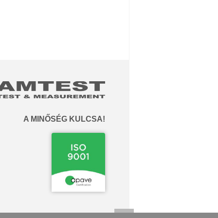
A MINŐSÉG KULCSA!