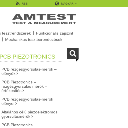
RSS
MAGYAR
s tesztrendszerek
Funkcionális zajszint
Mechanikus tesztberendezések
PCB PIEZOTRONICS
PCB rezgésgyorsulás-mérők –
előnyök
PCB Piezotronics –
rezgésgyorsulás mérők –
értékesítés
PCB rezgésgyorsulás-mérők
előnyei
Általános célú piezoelektromos
gyorsulásmérők
PCB Piezotronics