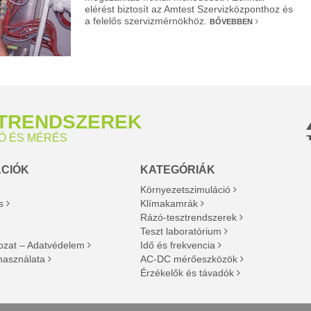
elérést biztosít az Amtest Szervizközponthoz és
a felelős szervizmérnökhöz.
BŐVEBBEN
ZTRENDSZEREK
Ó ÉS MÉRÉS
ÁCIÓK
KATEGÓRIÁK
Környezetszimuláció
s
Klímakamrák
Rázó-tesztrendszerek
Teszt laboratórium
kozat – Adatvédelem
Idő és frekvencia
használata
AC-DC mérőeszközök
Érzékelők és távadók