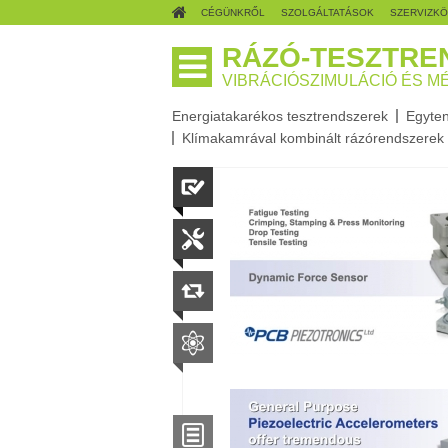
CÉGÜNKRŐL
SZOLGÁLTATÁSOK
SZERVIZK
RÁZÓ-TESZTRE
VIBRÁCIÓSZIMULÁCIÓ ÉS M
Energiatakarékos tesztrendszerek
Egyten
Klímakamrával kombinált rázórendszerek