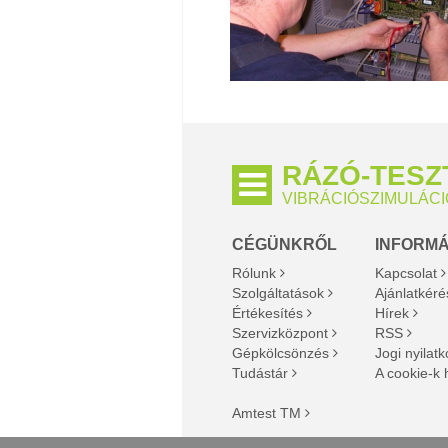
RÁZÓ-TES
VIBRÁCIÓSZIMULÁCI
CÉGÜNKRŐL
INFORM
Rólunk
Kapcsolat
Szolgáltatások
Ajánlatkéré
Értékesítés
Hírek
Szervizközpont
RSS
Gépkölcsönzés
Jogi nyilat
Tudástár
A cookie-k 
Amtest TM