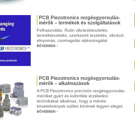
PCB Piezotronics rezgésgyorsulás-
mérők – termékek és szolgáltatások
Felhasználás: Rutin vibrációtesztelés,
terméktesztelés, szerkezeti tesztelés, vibráció
elnyomás, csomagolás ejtésvizsgálat
BŐVEBBEN
PCB Piezotronics rezgésgyorsulás-
mérők – alkalmazások
A PCB Piezotronics precíziós rezgésgyorsulás-
mérőket gyárt és különféle érzékelési
technikákat alkalmaz, hogy a mérési
követelmények széles körének tegyen eleget.
BŐVEBBEN