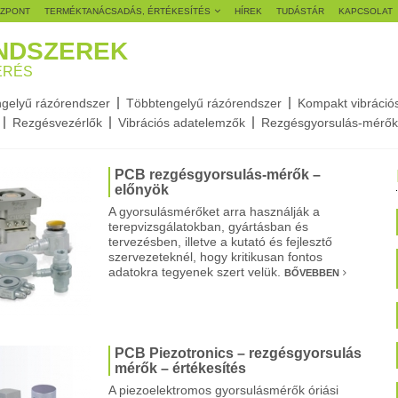
ÖZPONT
TERMÉKTANÁCSADÁS, ÉRTÉKESÍTÉS
HÍREK
TUDÁSTÁR
KAPCSOLAT
NDSZEREK
ÉRÉS
gelyű rázórendszer
Többtengelyű rázórendszer
Kompakt vibráció
Rezgésvezérlők
Vibrációs adatelemzők
Rezgésgyorsulás-mérők
PCB rezgésgyorsulás-mérők –
előnyök
A gyorsulásmérőket arra használják a
terepvizsgálatokban, gyártásban és
tervezésben, illetve a kutató és fejlesztő
szervezeteknél, hogy kritikusan fontos
adatokra tegyenek szert velük.
BŐVEBBEN
PCB Piezotronics – rezgésgyorsulás
mérők – értékesítés
A piezoelektromos gyorsulásmérők óriási