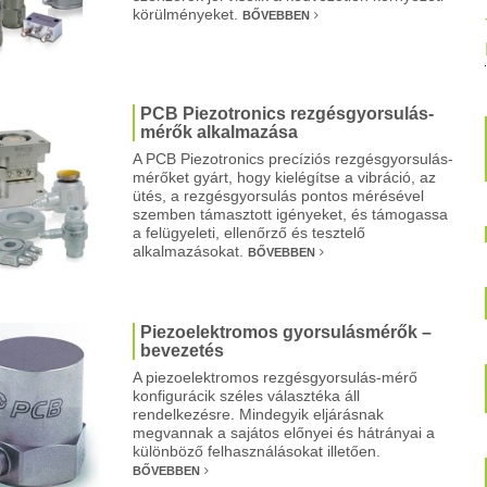
körülményeket.
BŐVEBBEN
PCB Piezotronics rezgésgyorsulás-
mérők alkalmazása
A PCB Piezotronics precíziós rezgésgyorsulás-
mérőket gyárt, hogy kielégítse a vibráció, az
ütés, a rezgésgyorsulás pontos mérésével
szemben támasztott igényeket, és támogassa
a felügyeleti, ellenőrző és tesztelő
alkalmazásokat.
BŐVEBBEN
Piezoelektromos gyorsulásmérők –
bevezetés
A piezoelektromos rezgésgyorsulás-mérő
konfigurácik széles választéka áll
rendelkezésre. Mindegyik eljárásnak
megvannak a sajátos előnyei és hátrányai a
különböző felhasználásokat illetően.
BŐVEBBEN