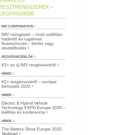
VIBRÁCIÓ-
TESZTRENDSZEREK –
LEGFRISSEBB
IMV CORPORATION
IMV rázógépek – rövid szállítási
határidő és rugalmas
finanszírozás – bérlés vagy
részletfizetés
REZGÉSVEZÉRLŐK
K2+ az új IMV rezgésvezérlő
HÍREK
K2+ rezgésvezérlő – európai
bemutató 2020
HÍREK
Electric & Hybrid Vehicle
Technology EXPO Europe 2020 –
kiállítás és konferencia
HÍREK
The Battery Show Europe 2020,
Stuttgart