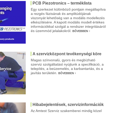
PCB Piezotronics – terméklista
Egy szerkezet különböző pontjain megállapítva
a rezgés fázisának és amplitúdójának
viszonyát lehetőség van a modális modellezés
elkészítésére. A kapott modális modell értékes
információkkal szolgál a rendszer integritásáról
és üzemmód jelalakokról.
BŐVEBBEN
A szervizközpont tevékenységi köre
Magas színvonalú, gyors és megbízható
szerviz szolgáltatást nyújtunk a specifikáció, a
telepítés, a beüzemelés, a karbantartás, és a
javítás területén.
BŐVEBBEN
Hibabejelentések, szervizinformációk
Az Amtest Szerviz szakemberei mindig közel