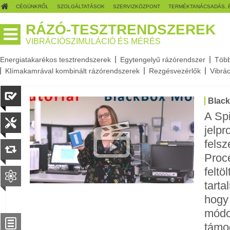
CÉGÜNKRŐL
SZOLGÁLTATÁSOK
SZERVIZKÖZPONT
TERMÉKTANÁCSADÁS, 
RÁZÓ-TESZTRENDSZEREK
VIBRÁCIÓSZIMULÁCIÓ ÉS MÉRÉS
Energiatakarékos tesztrendszerek
Egytengelyű rázórendszer
Több
Klímakamrával kombinált rázórendszerek
Rezgésvezérlők
Vibrá
Blac
A Spi
jelpr
felsz
Proce
feltö
tarta
hogy 
módo
támo