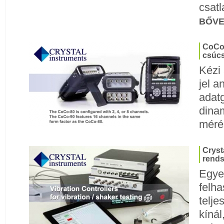
csatl
BŐV
CoCo-
csúcs
Kézi 
jel a
adatg
dinam
méré
Cryst
rends
Egyed
felha
telje
kíná