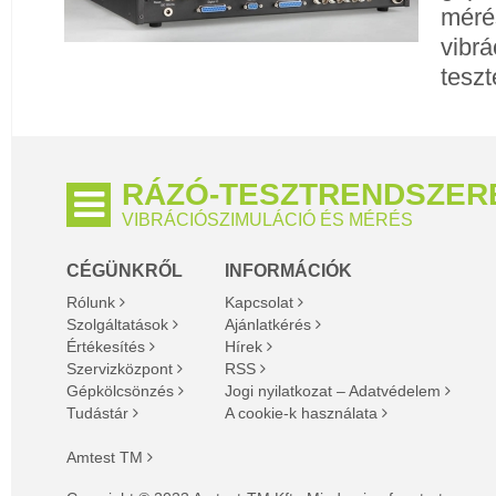
méré
vibrá
teszt
RÁZÓ-TESZTRENDSZER
VIBRÁCIÓSZIMULÁCIÓ ÉS MÉRÉS
CÉGÜNKRŐL
INFORMÁCIÓK
Rólunk
Kapcsolat
Szolgáltatások
Ajánlatkérés
Értékesítés
Hírek
Szervizközpont
RSS
Gépkölcsönzés
Jogi nyilatkozat – Adatvédelem
Tudástár
A cookie-k használata
Amtest TM