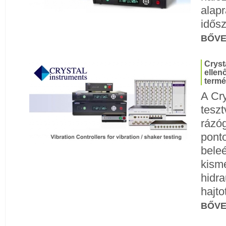
alap
idősz
BŐV
Cryst
ellen
termé
A Cry
teszt
rázóg
pont
beleé
kismé
hidra
hajto
BŐV