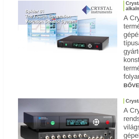
Cryst
alkal
A Cry
termé
gépé
típu
gyárt
konst
termé
folya
BŐV
Cryst
A Cry
rend
világ
gépe