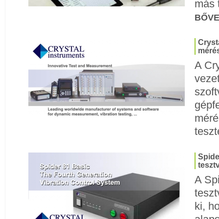
más 
BŐV
Cryst
mérés
A Cry
veze
szoft
gépfe
mérés
teszt
Spide
teszt
A Sp
teszt
ki, h