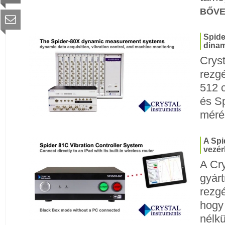
BŐV
Spide
dinam
Cryst
rezg
512 
és S
méré
A Spi
vezér
A Cry
gyár
rezgé
hogy 
nélkü