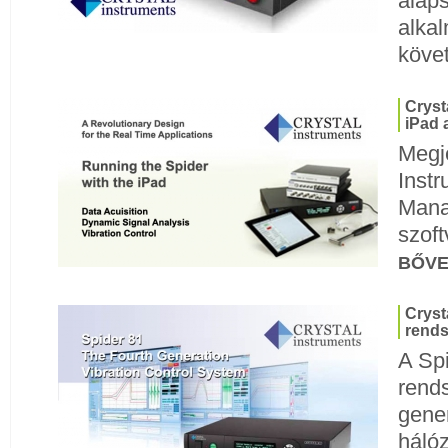
alaps
alka
köve
Cryst
iPad 
Megje
Inst
Mana
szoft
BŐV
Cryst
rends
A Sp
rend
gener
hálóz